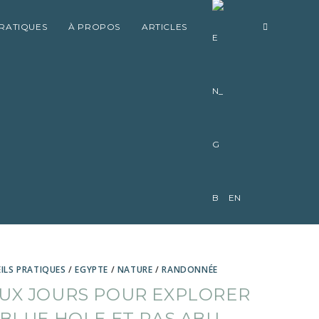
TOGGLE
PRATIQUES
À PROPOS
ARTICLES
WEBSITE
SEARCH
EN
ILS PRATIQUES
/
EGYPTE
/
NATURE
/
RANDONNÉE
UX JOURS POUR EXPLORER
 BLUE HOLE ET RAS ABU