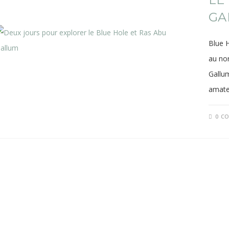
GA
Blue H
au nor
Gallum
amate
0 C