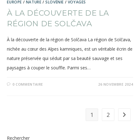
EUROPE
/
NATURE
/
SLOVÉNIE
/
VOYAGES
À LA DÉCOUVERTE DE LA
RÉGION DE SOLČAVA
À la découverte de la région de Solčava La région de Solčava,
nichée au cœur des Alpes kamniques, est un véritable écrin de
nature préservée qui séduit par sa beauté sauvage et ses
paysages à couper le souffle. Parmi ses…
0 COMMENTAIRE
26 NOVEMBRE 2024
1
2
Aller à 
Rechercher