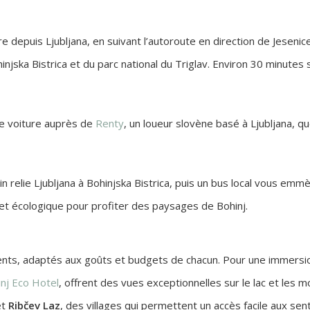
ure depuis Ljubljana, en suivant l’autoroute en direction de Jesen
injska Bistrica et du parc national du Triglav. Environ 30 minutes
ne voiture auprès de
Renty
, un loueur slovène basé à Ljubljana, que
 relie Ljubljana à Bohinjska Bistrica, puis un bus local vous emmèn
et écologique pour profiter des paysages de Bohinj.
nts, adaptés aux goûts et budgets de chacun. Pour une immersion
nj Eco Hotel
, offrent des vues exceptionnelles sur le lac et les
et
Ribčev Laz
, des villages qui permettent un accès facile aux sen