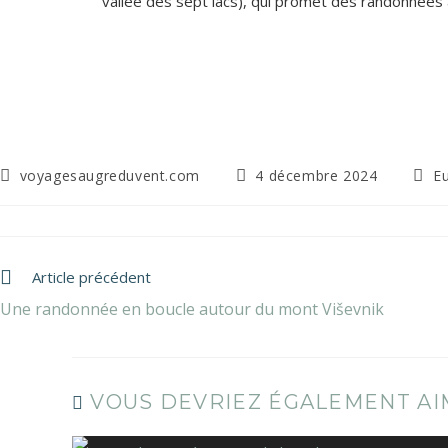
vallée des sept lacs), qui promet des randonnées à
voyagesaugreduvent.com
4 décembre 2024
E
Article précédent
Une randonnée en boucle autour du mont Viševnik
VOUS DEVRIEZ ÉGALEMENT A