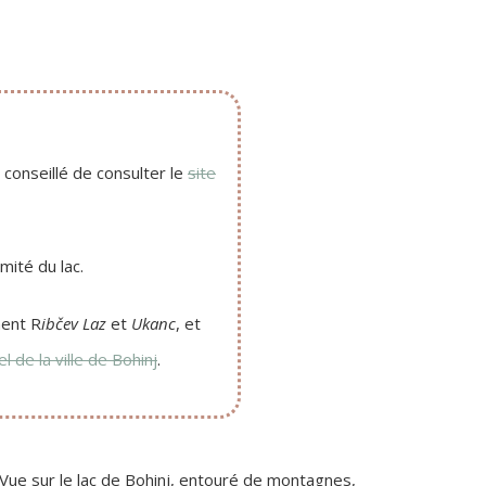
conseillé de consulter le
site
mité du lac.
ment R
ibčev Laz
et
Ukanc
, et
iel de la ville de Bohinj
.