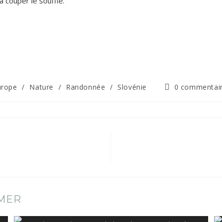
 couper le souffle.
urope
/
Nature
/
Randonnée
/
Slovénie
0 commentai
IMER